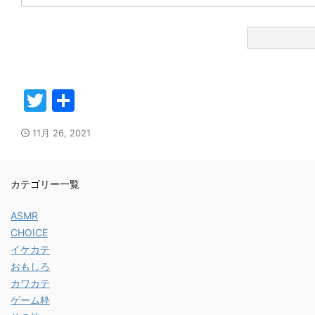
T
共
w
有
11月 26, 2021
itt
er
カテゴリー一覧
ASMR
CHOICE
イケカテ
おもしろ
カワカテ
ゲーム枠