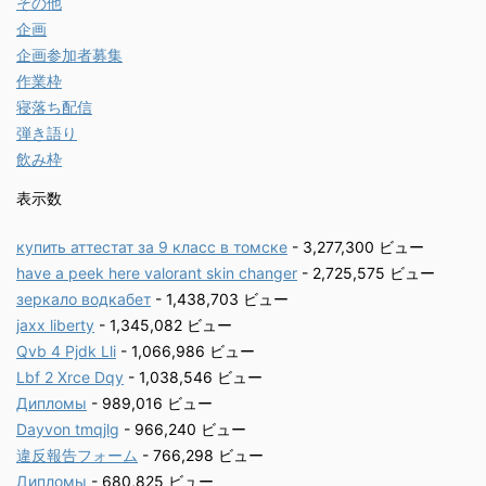
その他
企画
企画参加者募集
作業枠
寝落ち配信
弾き語り
飲み枠
表示数
купить аттестат за 9 класс в томске
- 3,277,300 ビュー
have a peek here valorant skin changer
- 2,725,575 ビュー
зеркало водкабет
- 1,438,703 ビュー
jaxx liberty
- 1,345,082 ビュー
Qvb 4 Pjdk Lli
- 1,066,986 ビュー
Lbf 2 Xrce Dqy
- 1,038,546 ビュー
Дипломы
- 989,016 ビュー
Dayvon tmqjlg
- 966,240 ビュー
違反報告フォーム
- 766,298 ビュー
Дипломы
- 680,825 ビュー