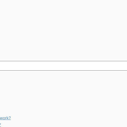
 work?
?