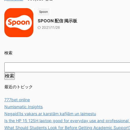
Spoon
SPOON 配信 掲示板
2021/11/26
検索
最近のトピック
777bet online
Numismatic Insights
Negaidīts vakars ar karstām kafijām un laimestu
Is the HP 15 125H laptop good for everyday use and professional
What Should Students Look for Before Getting Academic Support