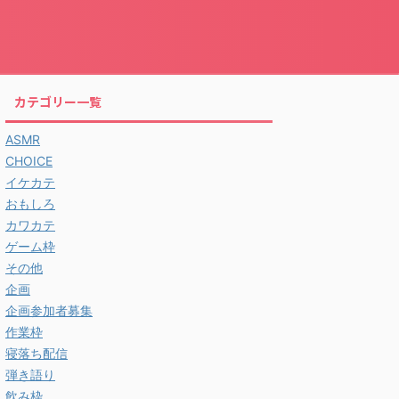
カテゴリー一覧
ASMR
CHOICE
イケカテ
おもしろ
カワカテ
ゲーム枠
その他
企画
企画参加者募集
作業枠
寝落ち配信
弾き語り
飲み枠