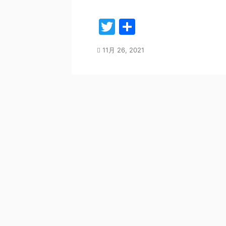
T
共
w
有
11月 26, 2021
itt
er