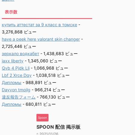
表示数
купить аттестат за 9 класс в томске
-
3,276,868 ビュー
have a peek here valorant skin changer
-
2,725,446 ビュー
зеркало водкабет
- 1,438,683 ビュー
jaxx liberty
- 1,345,060 ビュー
Qvb 4 Pjdk Lli
- 1,066,968 ビュー
Lbf 2 Xrce Dqy
- 1,038,518 ビュー
Дипломы
- 988,891 ビュー
Dayvon tmqjlg
- 966,214 ビュー
違反報告フォーム
- 766,130 ビュー
Дипломы
- 680,811 ビュー
Spoon
SPOON 配信 掲示板
2021/11/26