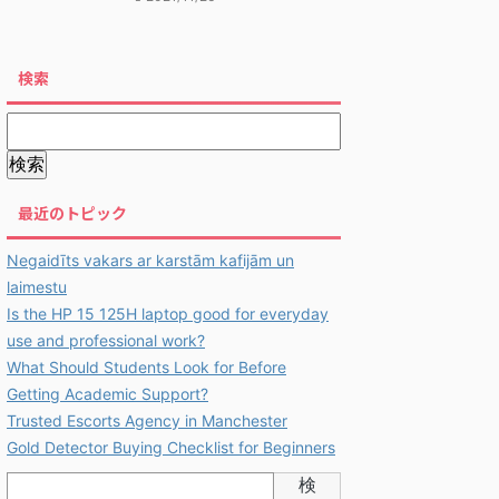
検索
最近のトピック
Negaidīts vakars ar karstām kafijām un
laimestu
Is the HP 15 125H laptop good for everyday
use and professional work?
What Should Students Look for Before
Getting Academic Support?
Trusted Escorts Agency in Manchester
Gold Detector Buying Checklist for Beginners
検