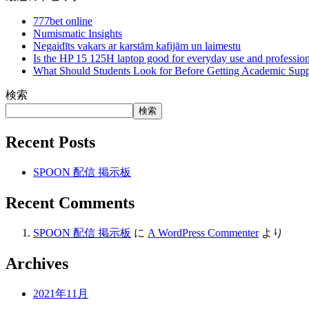
777bet online
Numismatic Insights
Negaidīts vakars ar karstām kafijām un laimestu
Is the HP 15 125H laptop good for everyday use and professio
What Should Students Look for Before Getting Academic Supp
検索
検索
Recent Posts
SPOON 配信 掲示板
Recent Comments
SPOON 配信 掲示板
に
A WordPress Commenter
より
Archives
2021年11月