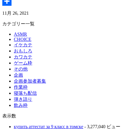
Twitter
共
11月 26, 2021
有
カテゴリー一覧
ASMR
CHOICE
イケカテ
おもしろ
カワカテ
ゲーム枠
その他
企画
企画参加者募集
作業枠
寝落ち配信
弾き語り
飲み枠
表示数
купить аттестат за 9 класс в томске
- 3,277,040 ビュー