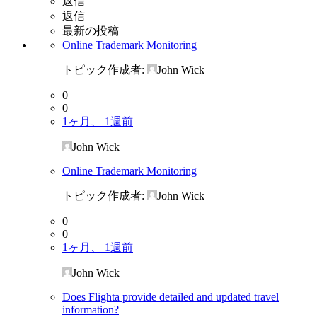
返信
返信
最新の投稿
Online Trademark Monitoring
トピック作成者:
John Wick
0
0
1ヶ月、 1週前
John Wick
Online Trademark Monitoring
トピック作成者:
John Wick
0
0
1ヶ月、 1週前
John Wick
Does Flighta provide detailed and updated travel
information?