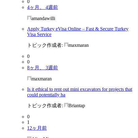
0
4ヶ月、 4週前
amandawilli
Apply Turkey eVisa Online – Fast & Secure Turkey
Visa Service
トピック作成者:
maxmaran
0
0
8ヶ月、 3週前
maxmaran
Is it ethical to rent out mini excavators for projects that
could potentially ha
トピック作成者:
Briantap
0
1
12ヶ月前