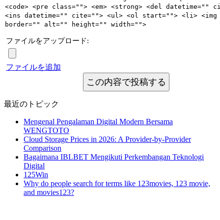
<code> <pre class=""> <em> <strong> <del datetime="" c
<ins datetime="" cite=""> <ul> <ol start=""> <li> <img
border="" alt="" height="" width="">
ファイルをアップロード:
ファイルを追加
この内容で投稿する
最近のトピック
Mengenal Pengalaman Digital Modern Bersama
WENGTOTO
Cloud Storage Prices in 2026: A Provider-by-Provider
Comparison
Bagaimana IBLBET Mengikuti Perkembangan Teknologi
Digital
125Win
Why do people search for terms like 123movies, 123 movie,
and movies123?