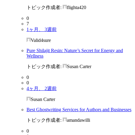
トピック作成者:
flighta420
0
7
1ヶ月、 3週前
Valid4sure
Pure Shilajit Resin: Nature’s Secret for Energy and
Wellness
トピック作成者:
Susan Carter
0
0
4ヶ月、 2週前
Susan Carter
Best Ghostwriting Services for Authors and Businesses
トピック作成者:
amandawilli
0