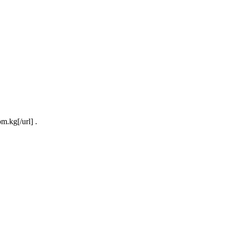
.kg[/url] .