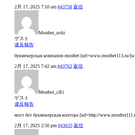
2月 17, 2025 7:10 am
#43758
返信
Mostbet_uvkt
ゲスト
違反報告
букмекерская компания mostbet [url=www.mostbet113.ru/]www
2月 17, 2025 7:42 am
#43762
返信
Mostbet_ciEi
ゲスト
違反報告
мост бет букмекерская контора [url=http://www.mostbet111.r
2月 17, 2025 2:50 pm
#43835
返信