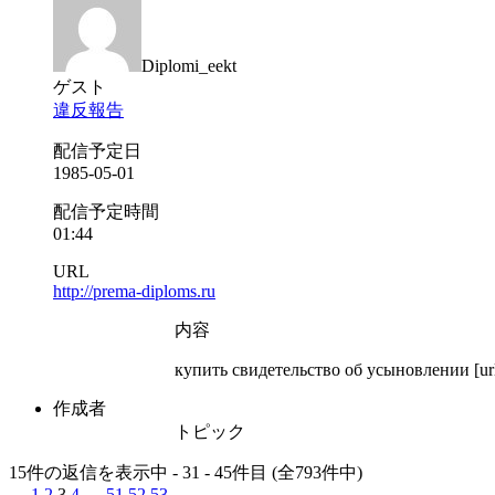
Diplomi_eekt
ゲスト
違反報告
配信予定日
1985-05-01
配信予定時間
01:44
URL
http://prema-diploms.ru
内容
купить свидетельство об усыновлении [url=h
作成者
トピック
15件の返信を表示中 - 31 - 45件目 (全793件中)
←
1
2
3
4
…
51
52
53
→