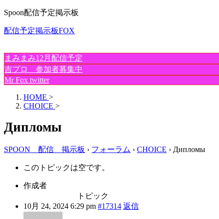
Spoon配信予定掲示板
配信予定掲示板FOX
まみまみ12月配信予定
吉プロ 参加者募集中
Mr Fox twitter
HOME
>
CHOICE
>
Дипломы
SPOON 配信 掲示板
›
フォーラム
›
CHOICE
›
Дипломы
このトピックは空です。
作成者
トピック
10月 24, 2024 6:29 pm
#17314
返信