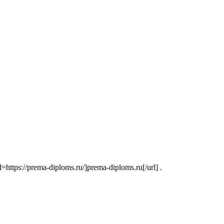
ttps://prema-diploms.ru/]prema-diploms.ru[/url] .