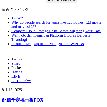
最近のトピック
125Win
Why do people search for terms like 123movies, 123 movie,
and movies123?
Compare Cloud Storage Costs Before Migrating Your Data
Wengtoto dan Kemajuan Platform Hiburan Berbasis
Teknologi
Panduan Lengkap untuk Mengenal PGWIN138
Twitter
Share
Pocket
Hatena
LINE
URLコピー
8月 13, 2025
配信予定掲示板FOX