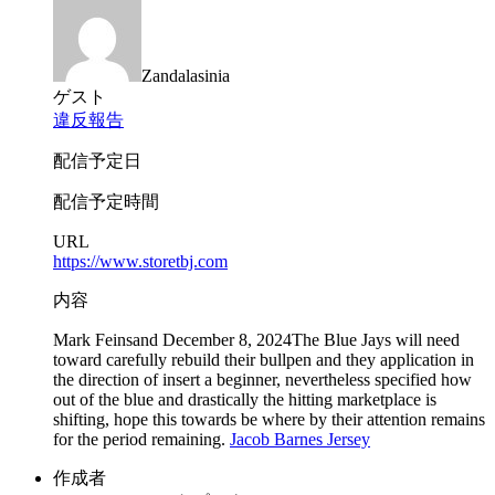
Zandalasinia
ゲスト
違反報告
配信予定日
配信予定時間
URL
https://www.storetbj.com
内容
Mark Feinsand December 8, 2024The Blue Jays will need
toward carefully rebuild their bullpen and they application in
the direction of insert a beginner, nevertheless specified how
out of the blue and drastically the hitting marketplace is
shifting, hope this towards be where by their attention remains
for the period remaining.
Jacob Barnes Jersey
作成者