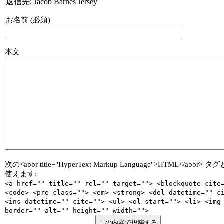
返信先: Jacob Barnes Jersey
お名前 (必須)
本文
次の<abbr title="HyperText Markup Language">HTML</abbr>
使えます:
<a href="" title="" rel="" target=""> <blockquote cite
<code> <pre class=""> <em> <strong> <del datetime="" c
<ins datetime="" cite=""> <ul> <ol start=""> <li> <img
border="" alt="" height="" width="">
この内容で投稿する