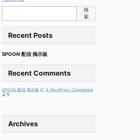
検
索
Recent Posts
SPOON 配信 掲示板
Recent Comments
SPOON 配信 掲示板
に
A WordPress Commenter
より
Archives