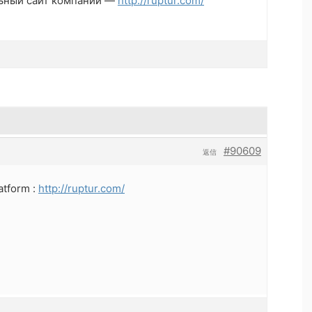
ьный сайт компании —
http://ruptur.com/
#90609
返信
atform :
http://ruptur.com/