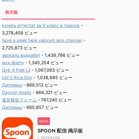
表示数
купить аттестат за 9 класс в томске
-
3,278,458 ビュー
have a peek here valorant skin changer
-
2,725,873 ビュー
зеркало водкабет
- 1,438,766 ビュー
jaxx liberty
- 1,345,254 ビュー
Qvb 4 Pjdk Lli
- 1,067,093 ビュー
Lbf 2 Xrce Dqy
- 1,038,685 ビュー
Дипломы
- 989,512 ビュー
Dayvon tmqjlg
- 966,321 ビュー
違反報告フォーム
- 767,240 ビュー
Дипломы
- 680,857 ビュー
Spoon
SPOON 配信 掲示板
2021/11/26