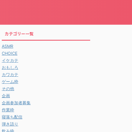
カテゴリー一覧
ASMR
CHOICE
イケカテ
おもしろ
カワカテ
ゲーム枠
その他
企画
企画参加者募集
作業枠
寝落ち配信
弾き語り
飲み枠