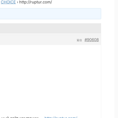
CHOICE
›
http://ruptur.com/
#90608
返信