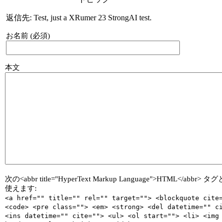
返信先: Test, just a XRumer 23 StrongAI test.
お名前 (必須)
本文
次の<abbr title="HyperText Markup Language">HTML</abbr>
使えます:
<a href="" title="" rel="" target=""> <blockquote cite
<code> <pre class=""> <em> <strong> <del datetime="" c
<ins datetime="" cite=""> <ul> <ol start=""> <li> <img