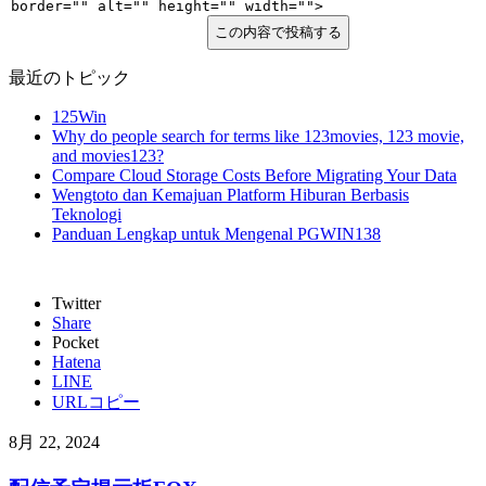
border="" alt="" height="" width="">
この内容で投稿する
最近のトピック
125Win
Why do people search for terms like 123movies, 123 movie,
and movies123?
Compare Cloud Storage Costs Before Migrating Your Data
Wengtoto dan Kemajuan Platform Hiburan Berbasis
Teknologi
Panduan Lengkap untuk Mengenal PGWIN138
Twitter
Share
Pocket
Hatena
LINE
URLコピー
8月 22, 2024